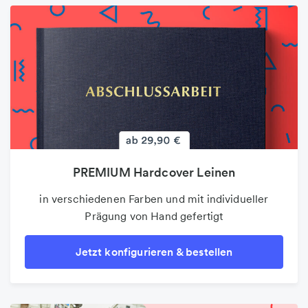
PREMIUM Hardcover Leinen
Poster
auf 100g Premium-Markenpapier und bis DIN A3
in verschiedenen Farben und mit individueller
Prägung von Hand gefertigt
Jetzt konfigurieren & bestellen
Jetzt konfigurieren & bestellen