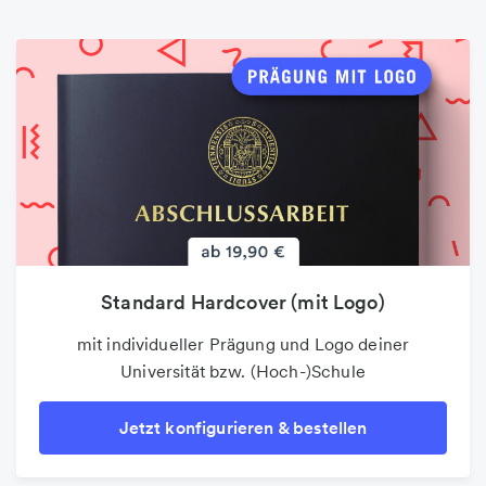
Einzelblätter drucken (Loseblatt)
Standard Hardcover (mit Logo)
Flyer
ungebundenen Einzelseiten in Schwarzweiß und
mit individueller Prägung und Logo deiner
Brillantes und perfektes Druckergebnis in
Universität bzw. (Hoch-)Schule
verschiedenen Sonderformen
Farbe drucken
Jetzt konfigurieren & bestellen
Jetzt konfigurieren & bestellen
Jetzt konfigurieren & bestellen