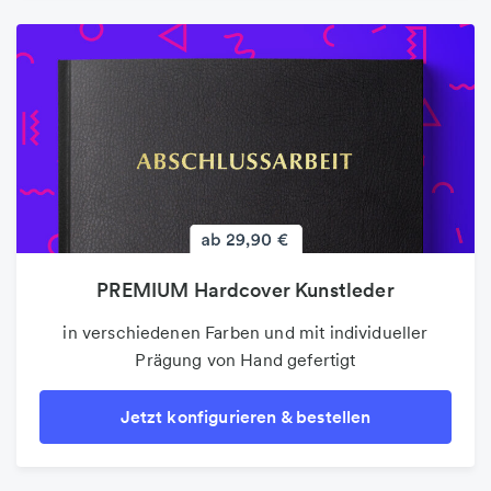
PREMIUM Hardcover Kunstleder
Folder & Faltblätter
in verschiedenen Farben und mit individueller
Der beliebte 4-Seiter als Infoblatt oder
Prägung von Hand gefertigt
Wurfsendung
Jetzt konfigurieren & bestellen
Jetzt konfigurieren & bestellen