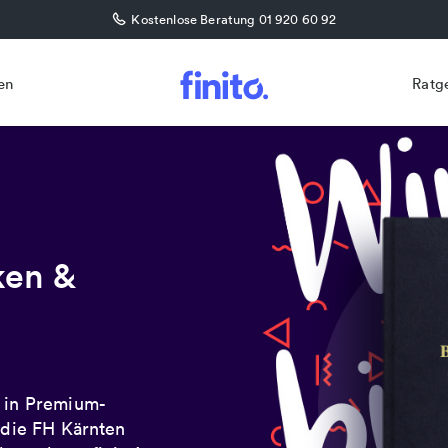
Kostenlose Beratung 01 920 60 92
en
Ratg
ken &
t in Premium-
r die FH Kärnten