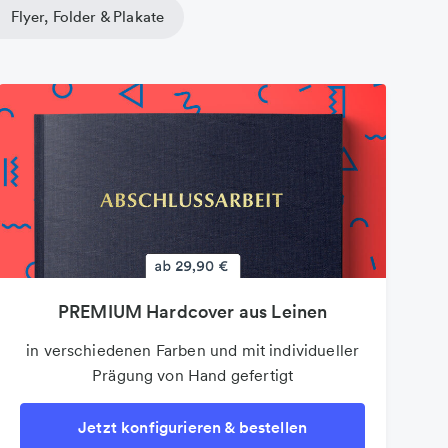
Flyer, Folder & Plakate
PREMIUM Hardcover aus Leinen
PREMIUM Hardcover aus Leinen
Poster
in verschiedenen Farben und mit individueller
auf 100g Premium-Markenpapier und bis DIN
in verschiedenen Farben und mit individueller
Prägung von Hand gefertigt
Prägung von Hand gefertigt
A3
Jetzt konfigurieren & bestellen
Jetzt konfigurieren & bestellen
Jetzt konfigurieren & bestellen