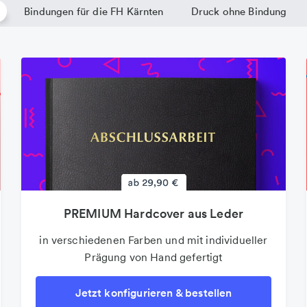
Bindungen für die FH Kärnten
Druck ohne Bindung
PREMIUM Hardcover aus Leder
PREMIUM Hardcover aus Leder
Folder & Faltblätter
in verschiedenen Farben und mit individueller
Der beliebte 4-Seiter als Infoblatt oder
in verschiedenen Farben und mit individueller
Prägung von Hand gefertigt
Prägung von Hand gefertigt
Wurfsendung
Jetzt konfigurieren & bestellen
Jetzt konfigurieren & bestellen
Jetzt konfigurieren & bestellen