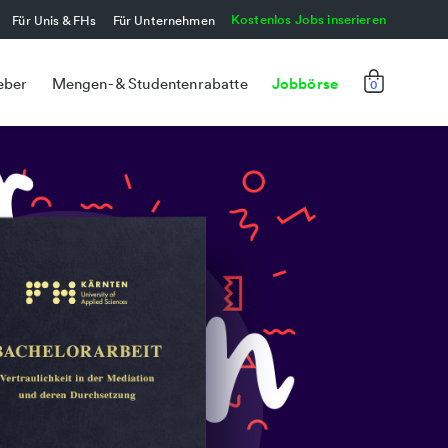
Kostenlos Jobs inserieren
Für Unis & FHs
Für Unternehmen
Jobbörse
eber
Mengen- & Studentenrabatte
0