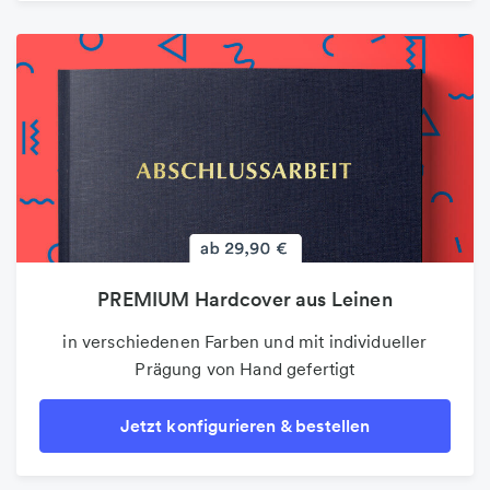
PREMIUM Hardcover aus Leinen
Poster
auf 100g Premium-Markenpapier und bis DIN A3
in verschiedenen Farben und mit individueller
Prägung von Hand gefertigt
Jetzt konfigurieren & bestellen
Jetzt konfigurieren & bestellen