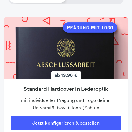
Standard Hardcover in Lederoptik
Flyer
mit individueller Prägung und Logo deiner
Brillantes und perfektes Druckergebnis in
Universität bzw. (Hoch-)Schule
verschiedenen Sonderformen
Jetzt konfigurieren & bestellen
Jetzt konfigurieren & bestellen