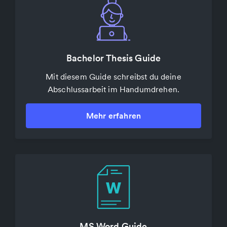
Grammatik- und Stilprüfung
Bachelor Thesis Guide
Überprüfe die Rechtschreibung und Grammatik
Mit diesem Guide schreibst du deine
Abschlussarbeit im Handumdrehen.
deiner Texte.
Mehr erfahren
Mehr erfahren
PDF komprimieren & konvertieren
MS Word Guide