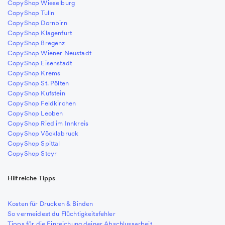
CopyShop Wieselburg
CopyShop Tulln
CopyShop Dornbirn
CopyShop Klagenfurt
CopyShop Bregenz
CopyShop Wiener Neustadt
CopyShop Eisenstadt
CopyShop Krems
CopyShop St. Pölten
CopyShop Kufstein
CopyShop Feldkirchen
CopyShop Leoben
CopyShop Ried im Innkreis
CopyShop Vöcklabruck
CopyShop Spittal
CopyShop Steyr
Hilfreiche Tipps
Kosten für Drucken & Binden
So vermeidest du Flüchtigkeitsfehler
Tipps für die Einreichung deiner Abschlussarbeit