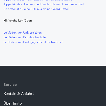
Tipps für das Drucken und Binden deiner Abschlussarbeit
So erstellst du eine PDF aus deiner Word-Datei
Hilfreiche Leitfäden
Leitfäden von Universitäten
Leitfäden von Fachhochschulen
Leitfäden von Pädagogischen Hochschulen
Service
Kontakt & Anfahrt
Über finito