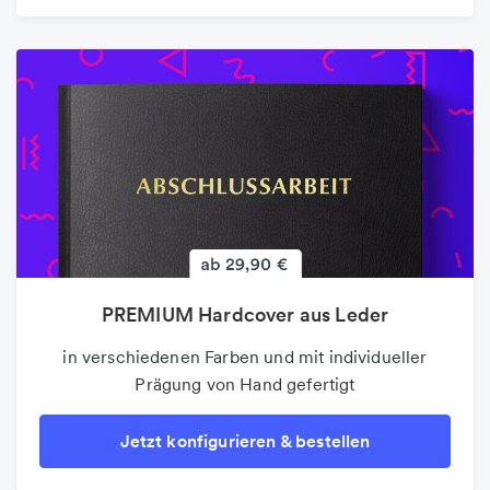
PREMIUM Hardcover aus Leder
Folder & Faltblätter
in verschiedenen Farben und mit individueller
Der beliebte 4-Seiter als Infoblatt oder
Prägung von Hand gefertigt
Wurfsendung
Jetzt konfigurieren & bestellen
Jetzt konfigurieren & bestellen