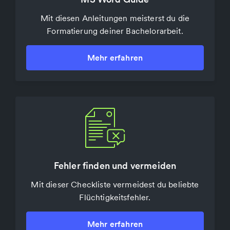
Mit diesem kostenlosen Online-Tool löst du alle
Mit diesen Anleitungen meisterst du die
Formatierung deiner Bachelorarbeit.
deine PDF Probleme.
Mehr erfahren
Mehr erfahren
Fehler finden und vermeiden
Interviews transkribieren
Mit dieser Checkliste vermeidest du beliebte
Konvertiere deine Audio- und Videodateien
Flüchtigkeitsfehler.
automatisch zu Text.
Mehr erfahren
Mehr erfahren