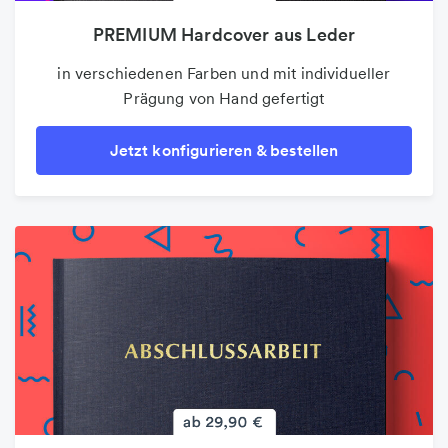
PREMIUM Hardcover aus Leder
PREMIUM Hardcover aus Leder
Folder & Faltblätter
in verschiedenen Farben und mit individueller
in verschiedenen Farben und mit individueller
Der beliebte 4-Seiter als Infoblatt oder
Prägung von Hand gefertigt
Prägung von Hand gefertigt
Wurfsendung
Jetzt konfigurieren & bestellen
Jetzt konfigurieren & bestellen
Jetzt konfigurieren & bestellen