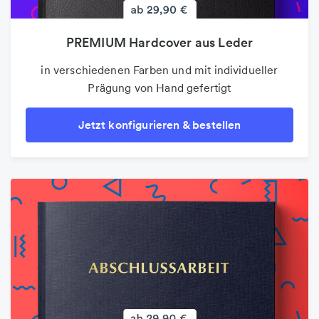
PREMIUM Hardcover aus Leder
PREMIUM Hardcover aus Leder
Folder & Faltblätter
in verschiedenen Farben und mit individueller
in verschiedenen Farben und mit individueller
Der beliebte 4-Seiter als Infoblatt oder
Prägung von Hand gefertigt
Prägung von Hand gefertigt
Wurfsendung
Jetzt konfigurieren & bestellen
Jetzt konfigurieren & bestellen
Jetzt konfigurieren & bestellen