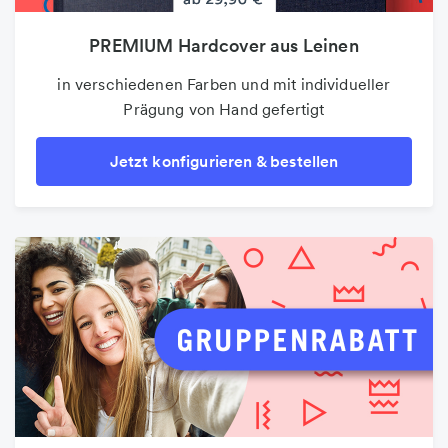
PREMIUM Hardcover aus Leinen
PREMIUM Hardcover aus Leinen
Poster
auf 100g Premium-Markenpapier und bis DIN A3
in verschiedenen Farben und mit individueller
in verschiedenen Farben und mit individueller
Prägung von Hand gefertigt
Prägung von Hand gefertigt
Jetzt konfigurieren & bestellen
Jetzt konfigurieren & bestellen
Jetzt konfigurieren & bestellen