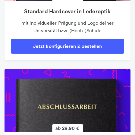
Standard Hardcover in Lederoptik
Flyer
mit individueller Prägung und Logo deiner
Brillantes und perfektes Druckergebnis in
Universität bzw. (Hoch-)Schule
verschiedenen Sonderformen
Jetzt konfigurieren & bestellen
Jetzt konfigurieren & bestellen