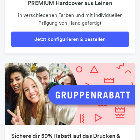
PREMIUM Hardcover aus Leinen
Poster
auf 100g Premium-Markenpapier und bis DIN A3
in verschiedenen Farben und mit individueller
Prägung von Hand gefertigt
Jetzt konfigurieren & bestellen
Jetzt konfigurieren & bestellen
Sichere dir 50% Rabatt auf das Drucken &