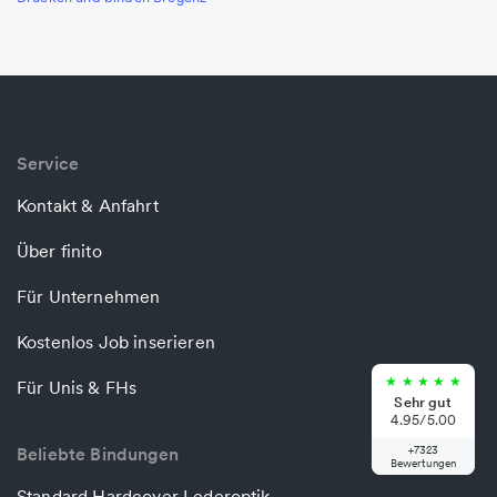
Service
Kontakt & Anfahrt
Über finito
Für Unternehmen
Kostenlos Job inserieren
★
★
★
★
★
Für Unis & FHs
Sehr gut
4.95/5.00
Beliebte Bindungen
+7323
Bewertungen
Standard Hardcover Lederoptik