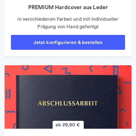
PREMIUM Hardcover aus Leder
Folder & Faltblätter
in verschiedenen Farben und mit individueller
Der beliebte 4-Seiter als Infoblatt oder
Prägung von Hand gefertigt
Wurfsendung
Jetzt konfigurieren & bestellen
Jetzt konfigurieren & bestellen