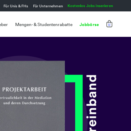
Kostenlos Jobs inserieren
Für Unis & FHs
Für Unternehmen
Jobbörse
eber
Mengen- & Studentenrabatte
0