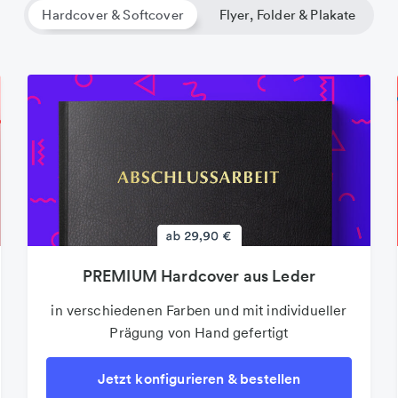
Hardcover & Softcover
Flyer, Folder & Plakate
PREMIUM Hardcover aus Leder
Folder & Faltblätter
Der beliebte 4-Seiter als Infoblatt oder
in verschiedenen Farben und mit individueller
Prägung von Hand gefertigt
Wurfsendung
Jetzt konfigurieren & bestellen
Jetzt konfigurieren & bestellen