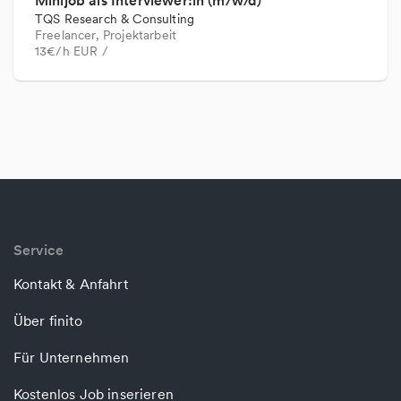
Minijob als Interviewer:in (m/w/d)
TQS Research & Consulting
Freelancer, Projektarbeit
13€/h EUR /
Service
Kontakt & Anfahrt
Über finito
Für Unternehmen
Kostenlos Job inserieren