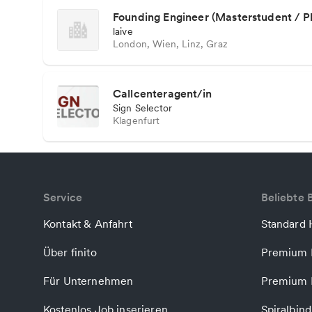
Founding Engineer (Masterstudent / P
laive
London, Wien, Linz, Graz
Callcenteragent/in
Sign Selector
Klagenfurt
Service
Beliebte 
Kontakt & Anfahrt
Standard 
Über finito
Premium 
Für Unternehmen
Premium 
Kostenlos Job inserieren
Spiralbin