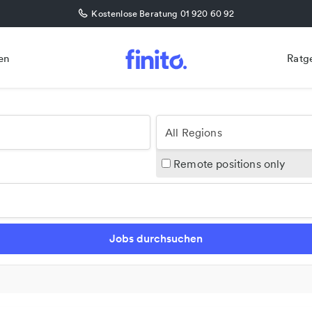
Kostenlose Beratung 01 920 60 92
en
Ratg
All Regions
Remote positions only