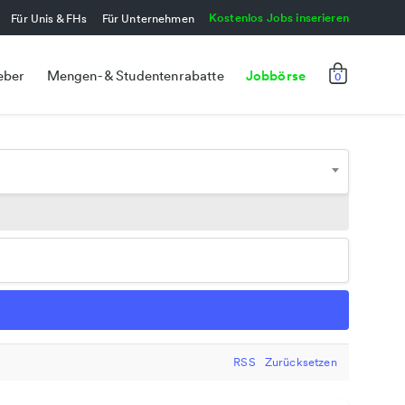
Kostenlos Jobs inserieren
Für Unis & FHs
Für Unternehmen
Jobbörse
eber
Mengen- & Studentenrabatte
0
RSS
Zurücksetzen