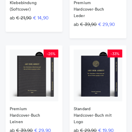
Klebebindung
Premium
(Softcover)
Hardcover-Buch
Leder
Original price was: € 21,90.
Current price is: € 14,90.
ab
€
21,90
€
14,90
Original price w
Current 
ab
€
39,90
€
29,90
-
25
%
-
33
%
Premium
Standard
Hardcover-Buch
Hardcover-Buch mit
Leinen
Logo
Original price was: € 39,90.
Current price is: € 29,90.
Original price w
Current p
ab
€
39,90
€
29,90
ab
€
29,90
€
19,90