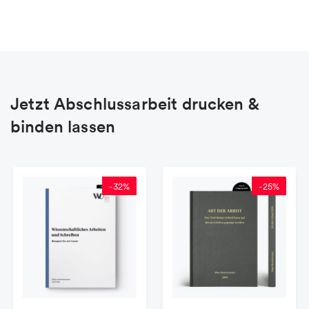
Jetzt Abschlussarbeit drucken &
binden lassen
-
32
%
-
25
%